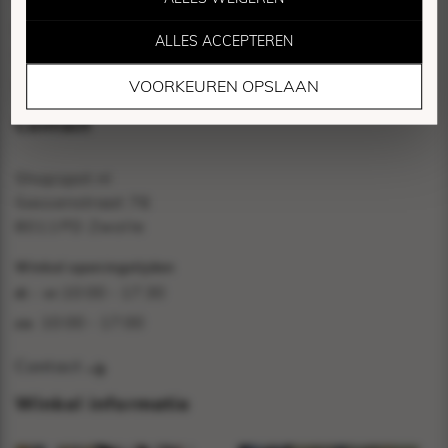
Vacatures
Mijn account
ALLES ACCEPTEREN
Verzending & retourneren
Marketing Cookies
Contact
VOORKEUREN OPSLAAN
Deze cookies worden gebruikt om bezoekers te
Contact
volgen en relevante advertenties te tonen.
Shopspot.nl
Sassenstraat 76
8011PD Zwolle
Winkel openingstijden
10:00 - 17:30
di - vr:
10:00 - 17:00
za:
Contact
Winkel informatie