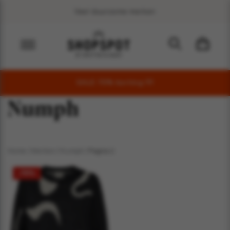
Veel duurzame merken
SALE 70% korting !!!!
Numph
Home
/
Merken
/
Numph
/ Pagina 2
-70%