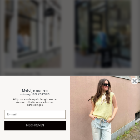
Sassenstraat 76,
Luttekestraat 44,
Zwolle
Zwolle
Meld je aan en
Sassy
Spøtted
ontvang
10% KORTING
Altijd als eerste op de hoogte van de
nieuwe collecties en exclusieve
aanbiedingen
INSCHRIJVEN
2026 Shopspot.nl
Algemene voorwaarden
Privacy policy