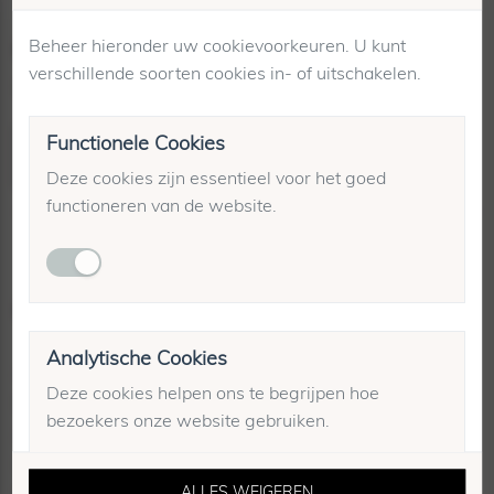
Beheer hieronder uw cookievoorkeuren. U kunt
Nieuwsbrief
verschillende soorten cookies in- of uitschakelen.
Schrijf je in en ontvang direct
10% korting!
Functionele Cookies
INSCHRIJVEN
Deze cookies zijn essentieel voor het goed
functioneren van de website.
Klantenservice
Analytische Cookies
Algemene voorwaarden
Deze cookies helpen ons te begrijpen hoe
Blogs
bezoekers onze website gebruiken.
Alle merken
Over ons
ALLES WEIGEREN