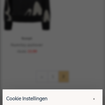
Numph
Numitzy pullover
79,95
23,99
←
1
2
Cookie Instellingen
×