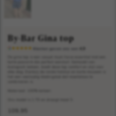
By-Bar Gina top
Klanten geven ons een
4,9
De gina top is een casual must-have essential met een
korte pasvorm die perfect aansluit. Gemaakt van
biologisch katoen, biedt deze top comfort en stijl voor
elke dag. Dankzij de ronde halslijn en korte mouwen is
het een veelzijdig kledingstuk dat moeiteloos te
combineren is.
Materiaal: 100% katoen
Ons model is 1.70 en draagt maat S
109,95