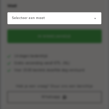
Maat
Selecteer een maat
IN WINKELMANDJE
14 dagen bedenktijd.
Gratis verzending vanaf €75,- (NL)
Voor 15:00 besteld, dezelfde dag verstuurd.
Heb je een vraag? Stuur ons een berichtje
Whatsapp