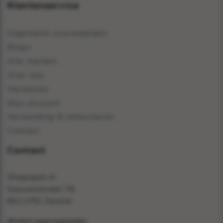
Klantenservice
Algemene voorwaarden
Blogs
Alle merken
Over ons
Vacatures
Mijn account
Verzending & retourneren
Contact
Contact
Shopspot.nl
Sassenstraat 76
8011PD Zwolle
Winkel openingstijden