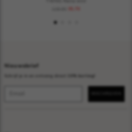
TWNS Reno knit
119,00
35,70
Nieuwsbrief
Schrijf je in en ontvang direct
10% korting!
INSCHRIJVEN