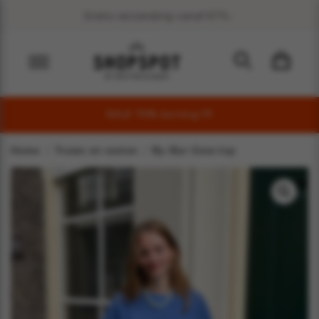
Gratis verzending vanaf €75,-
SALE 70% korting !!!!
Home
Truien en vesten
By-Bar Gina top