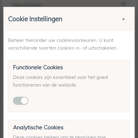
Specificaties
Cookie Instellingen
Merk:
By-Bar
×
Kleur:
Blauw
Artikelnummer:
26411006
Op voorraad bij:
Spotted - Luttekestraat 44
Beheer hieronder uw cookievoorkeuren. U kunt
verschillende soorten cookies in- of uitschakelen.
Maattabel
Winkelvoorraad
Functionele Cookies
Verzending & retourneren
Deze cookies zijn essentieel voor het goed
functioneren van de website.
Gerelateerde producten
Analytische Cookies
-70%
Deze cookies helpen ons te begrijpen hoe