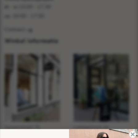
10:00 - 17:30
di - vr:
10:00 - 17:00
za:
Contact
Winkel informatie
Sassenstraat 76,
Luttekestraat 44,
Zwolle
Zwolle