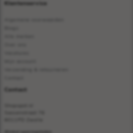
Klantenservice
Algemene voorwaarden
Blogs
Alle merken
Over ons
Vacatures
Mijn account
Verzending & retourneren
Contact
Contact
Shopspot.nl
Sassenstraat 76
8011PD Zwolle
Winkel openingstijden