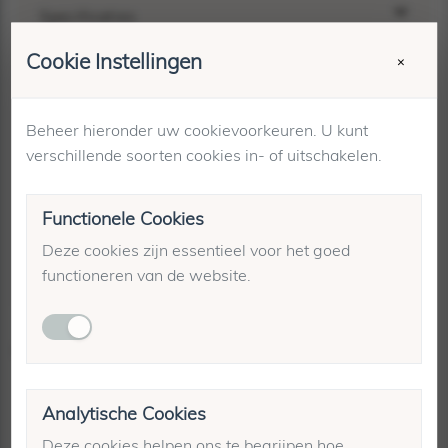
Specificaties
Cookie Instellingen
Merk:
By-Bar
×
Kleur:
Rood
Artikelnummer:
26412050
Op voorraad bij:
Spotted - Luttekestraat 44
Beheer hieronder uw cookievoorkeuren. U kunt
verschillende soorten cookies in- of uitschakelen.
Maattabel
Winkelvoorraad
Functionele Cookies
Verzending & retourneren
Deze cookies zijn essentieel voor het goed
functioneren van de website.
Gerelateerde producten
Analytische Cookies
Deze cookies helpen ons te begrijpen hoe