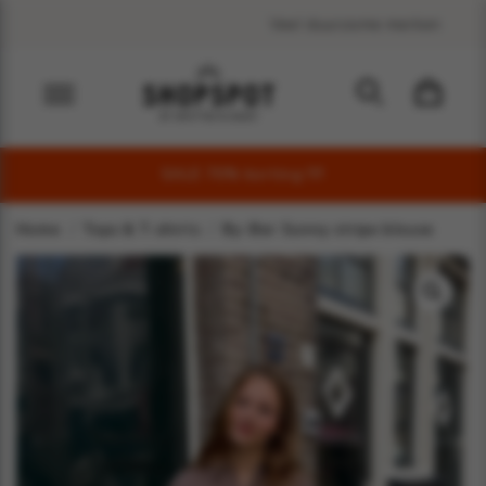
Veel duurzame merken
SALE 70% korting !!!!
Home
Tops & T-shirts
By-Bar Sunny stripe blouse