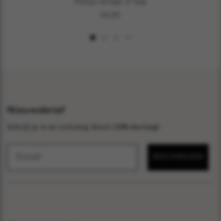
Fenja stripe O top
59,95
Nieuwsbrief
Schrijf je in en ontvang direct
10% korting!
INSCHRIJVEN