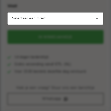
Maat
Selecteer een maat
IN WINKELMANDJE
14 dagen bedenktijd.
Gratis verzending vanaf €75,- (NL)
Voor 15:00 besteld, dezelfde dag verstuurd.
Heb je een vraag? Stuur ons een berichtje
Whatsapp