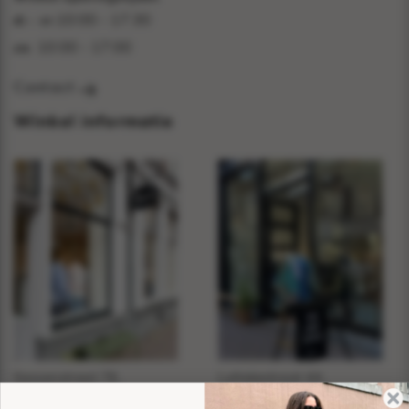
10:00 - 17:30
di - vr:
10:00 - 17:00
za:
Contact
Winkel informatie
Sassenstraat 76,
Luttekestraat 44,
Zwolle
Zwolle