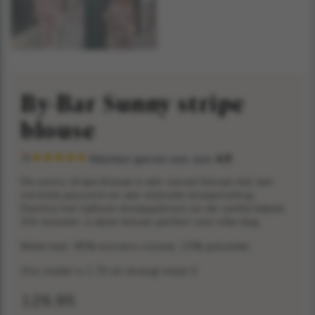
By-Bar Sunny stripe
blouse
Klanten geven ons een
4,9
De sunny stripe blouse is een casual blouse met een
normale pasvorm en een stijlvolle knoopsluiting.
Dankzij het tijdloze streeppatroon en de comfortabele
3/4 mouwen is deze blouse perfect voor elke dag.
Materiaal: 85% ecovero viscose, 15% polyester
Ons model is 1.70 en draagt maat S
129,95