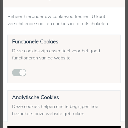
Maattabel
Winkelvoorraad
Beheer hieronder uw cookievoorkeuren. U kunt
verschillende soorten cookies in- of uitschakelen.
Verzending & retourneren
Functionele Cookies
Deze cookies zijn essentieel voor het goed
Gerelateerde producten
functioneren van de website.
Analytische Cookies
Deze cookies helpen ons te begrijpen hoe
bezoekers onze website gebruiken.