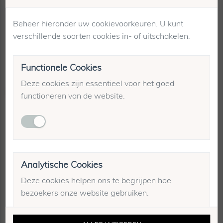
Winkelvoorraad
Beheer hieronder uw cookievoorkeuren. U kunt
verschillende soorten cookies in- of uitschakelen.
Verzending & retourneren
Functionele Cookies
Deze cookies zijn essentieel voor het goed
Gerelateerde producten
functioneren van de website.
-30%
Analytische Cookies
Deze cookies helpen ons te begrijpen hoe
bezoekers onze website gebruiken.