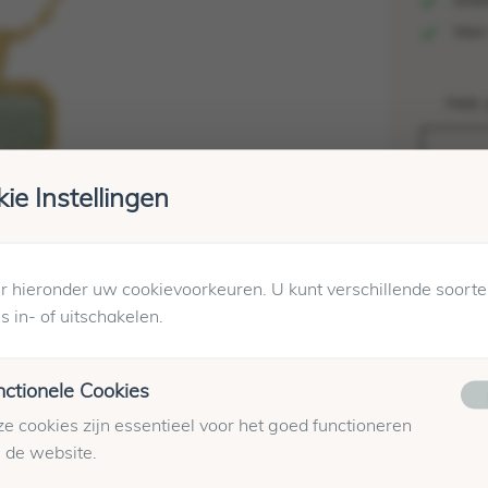
Grati
Voor 
Heb 
ie Instellingen
Specif
Merk:
 hieronder uw cookievoorkeuren. U kunt verschillende soort
Kleur:
s in- of uitschakelen.
Artik
Op voo
Maatta
nctionele Cookies
Winkel
e cookies zijn essentieel voor het goed functioneren
 de website.
Verzen