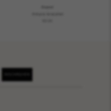
Enamel
Amore bracelet
60,00
INSCHRIJVEN