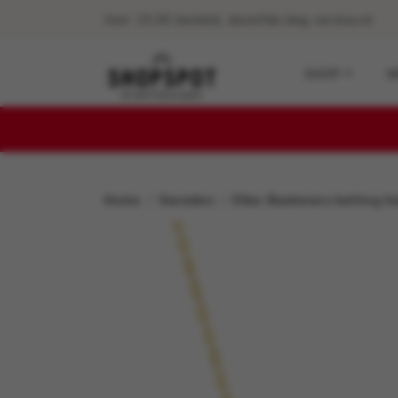
Voor 15:00 besteld, dezelfde dag verstuurd.
SHOP
M
Home
Sieraden
Ellen Beekmans ketting h