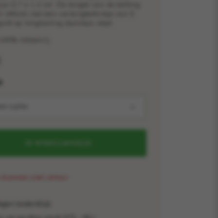
ijn 0.7 x 1.2 cm. De lengte van de ketting
ch (40cm) met een verlengkettinkje van 5
uld op longlasting stainless steel.
100% nikkelvrij
0
e
een optie
IN WINKELMANDJE
 kunnen niet retour
gen bedenktijd.