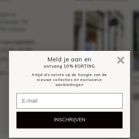
pot.nl
nstraat 76
PD Zwolle
 openingstijden
10:00 - 17:30
:
:00 - 17:00
Meld je aan en
ontvang
10% KORTING
act
Altijd als eerste op de hoogte van de
Sassenstraat 76,
Lu
nieuwe collecties en exclusieve
Zwolle
Zw
aanbiedingen
Sassy
INSCHRIJVEN
Algemene voorwa