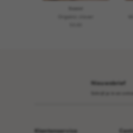
Enamel
Organic clover
M
50,00
Nieuwsbrief
Schrijf je in en ont
Klantenservice
Cont