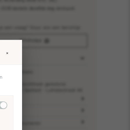
s verzending vanaf €75,- (NL)
15:00 besteld, dezelfde dag verstuurd.
je een vraag? Stuur ons een berichtje
Whatsapp
×
icaties
Ellen Beekmans
en
Groen
elnummer:
rechthoek gemstone
rraad bij:
Spotted - Luttekestraat 44
bel
voorraad
ding & retourneren