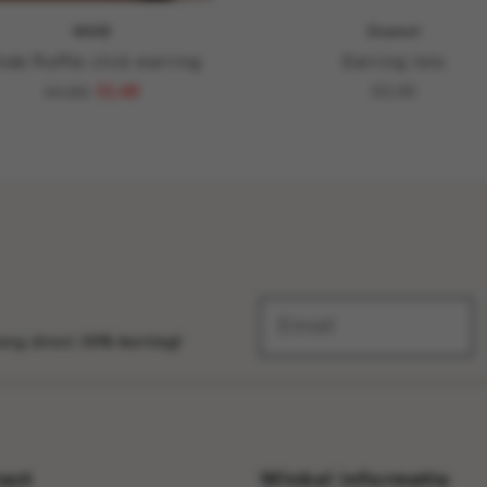
MIAB
Enamel
iab Ruffle click earring
Earring lolo
64,95
32,48
50,00
vang direct
10% korting!
act
Winkel informatie