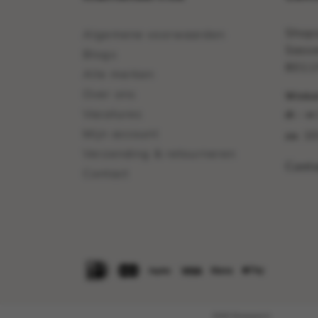
Shops
Algemene voorwaarden
Sasse
Blogs
8011
Alle merken
Over ons
Winkel
Vacatures
di - vr
Mijn account
10
za:
Verzending & retourneren
Cont
Contact
2026 Shopspot.nl