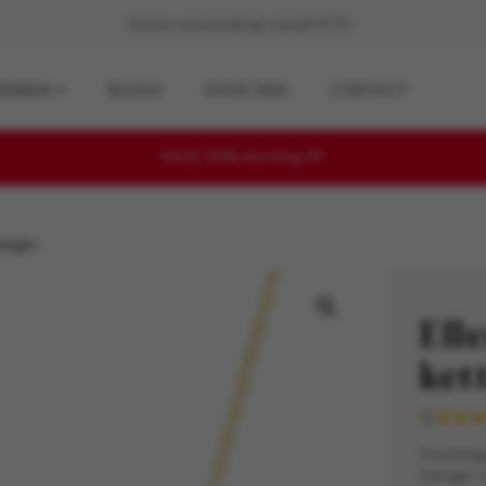
Gratis verzending vanaf €75,-
ERKEN
BLOGS
OVER ONS
CONTACT
SALE 50% korting !!!!
anger
Ell
ket
Prachtig
hanger 