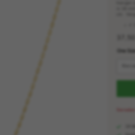
hanger z
is 16 in
cm. Verg
✓ 
37,5
One Siz
Kies 
Sieraden
14 da