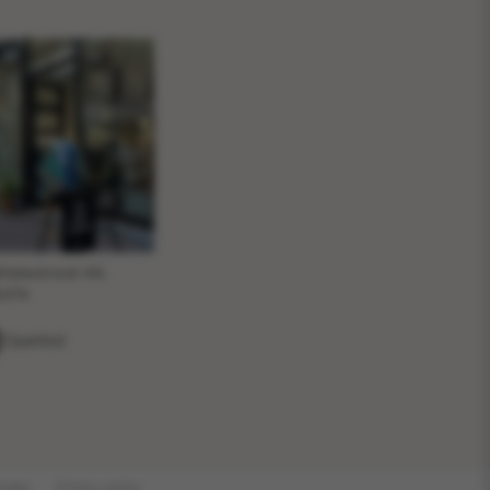
ttekestraat 44,
olle
Spøtted
arden
Privacy policy