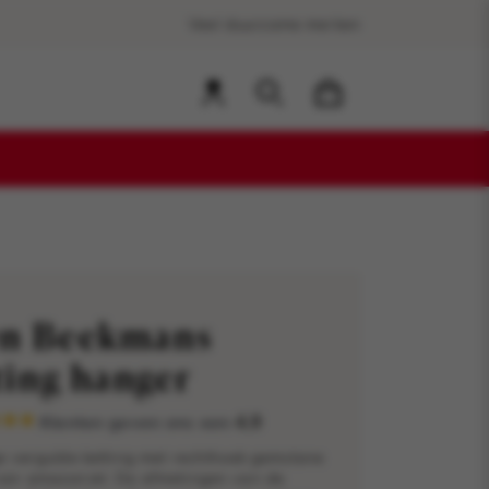
Veel duurzame merken
en Beekmans
ting hanger
Klanten geven ons een
4,9
e vergulde ketting met rechthoek gemstone
van amazoniet. De afmetingen van de