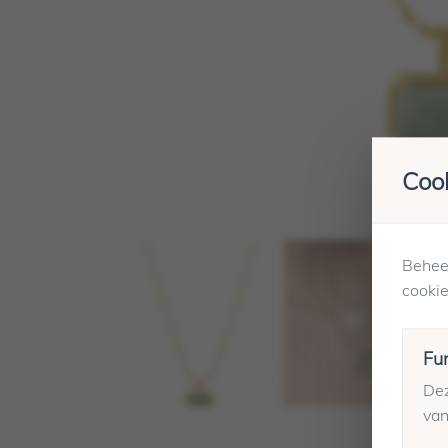
Cook
Beheer
cookie
Fu
Dez
van