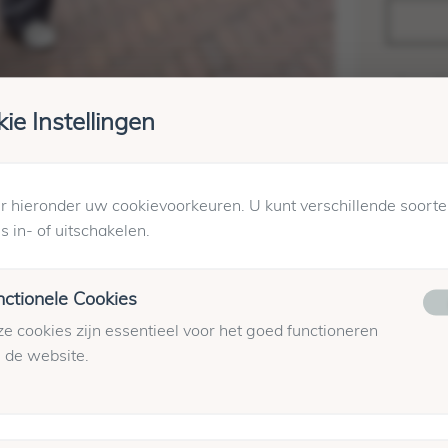
Specif
ie Instellingen
Merk:
Kleur:
Artik
Op voo
 hieronder uw cookievoorkeuren. U kunt verschillende soort
Maatta
s in- of uitschakelen.
Winkel
nctionele Cookies
Verzen
e cookies zijn essentieel voor het goed functioneren
 de website.