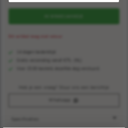
IN WINKELMANDJE
Dit artikel mag niet retour
14 dagen bedenktijd.
Gratis verzending vanaf €75,- (NL)
Voor 15:00 besteld, dezelfde dag verstuurd.
Heb je een vraag? Stuur ons een berichtje
Whatsapp
Specificaties