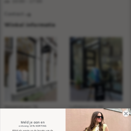
10:00 - 17:00
za:
Contact
Winkel informatie
Sassenstraat 76,
Luttekestraat 44,
Zwolle
Zwolle
Meld je aan en
Sassy
Spøtted
ontvang
10% KORTING
Altijd als eerste op de hoogte van de