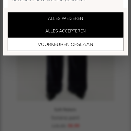
ALLES WEIGEREN
ALLES ACCEPTEREN
Marketing Cookies
VOORKEUREN OPSLAAN
Deze cookies worden gebruikt om bezoekers te
volgen en relevante advertenties te tonen.
Soft Rebels
Solana pant
129,95
38,99