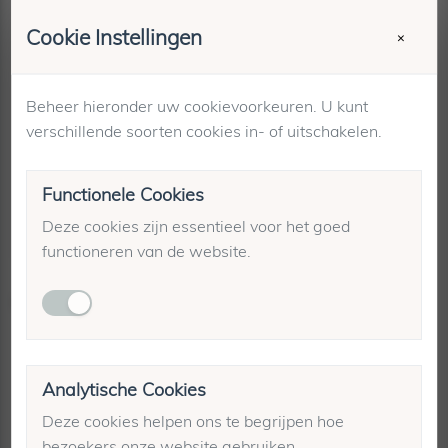
Merk:
Neo Noir
Kleur:
Zwart
Cookie Instellingen
×
Artikelnummer:
167399
Op voorraad bij:
Spotted - Luttekestraat 44
Beheer hieronder uw cookievoorkeuren. U kunt
Maattabel
verschillende soorten cookies in- of uitschakelen.
Winkelvoorraad
Verzending & retourneren
Functionele Cookies
Deze cookies zijn essentieel voor het goed
functioneren van de website.
Gerelateerde producten
-70%
Analytische Cookies
Deze cookies helpen ons te begrijpen hoe
bezoekers onze website gebruiken.