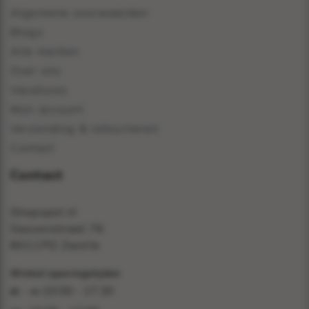
Algemene voorwaarden
Blogs
Alle merken
Over ons
Vacatures
Mijn account
Verzending & retourneren
Contact
Contact
Shopspot.nl
Sassenstraat 76
8011PD Zwolle
Winkel openingstijden
10:00 - 17:30
di - vr: