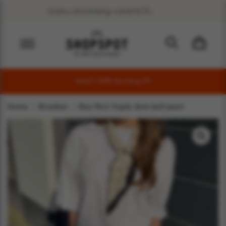
Veel duurzame merken
SALE 70% korting !!!!
Home
Broeken
Neo Noir Fayla dnm ball pant