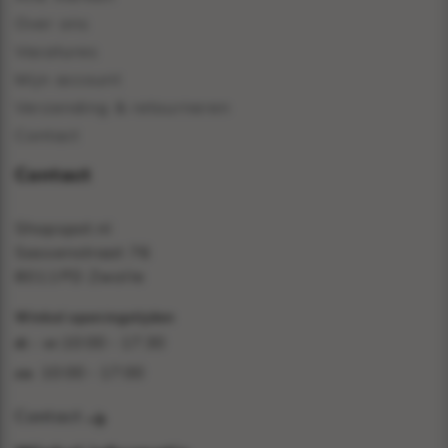
Over ons
Vacatures
Mijn account
Verzending & retourneren
Contact
Contact
Shopspot.nl
Sassenstraat 76
8011PD Zwolle
Winkel openingstijden
10:00 - 17:30
di - vr:
10:00 - 17:00
za:
Contact