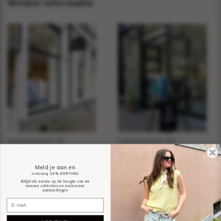
Winkel informatie
Sassenstraat 76,
Luttekestraat 44,
Zwolle
Zwolle
Meld je aan en
Sassy
Spøtted
ontvang
10% KORTING
Altijd als eerste op de hoogte van de
nieuwe collecties en exclusieve
aanbiedingen