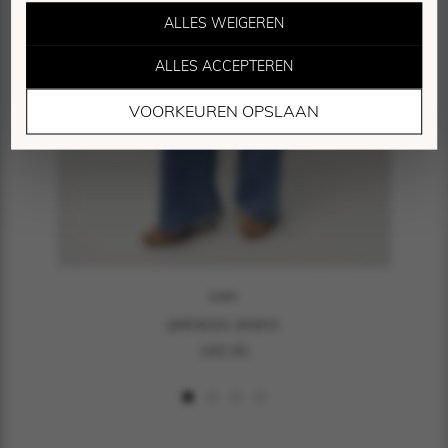
ALLES WEIGEREN
ALLES ACCEPTEREN
Marketing Cookies
VOORKEUREN OPSLAAN
Deze cookies worden gebruikt om bezoekers te
volgen en relevante advertenties te tonen.
Lois
palazzo jeans
169,95