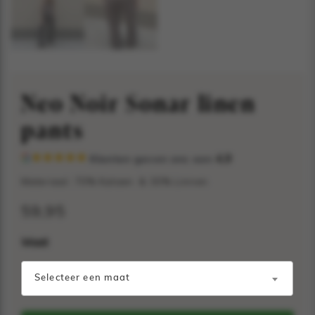
Neo Noir Sonar linen
pants
Klanten geven ons een
4,9
Materiaal: 70% Katoen & 30% Linnen
59,95
Maat
Selecteer een maat