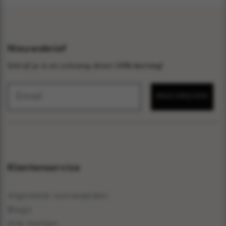
Nieuwsbrief
Schrijf je in en ontvang direct
10% korting!
INSCHRIJVEN
Klantenservice
Algemene voorwaarden
Blogs
Alle merken