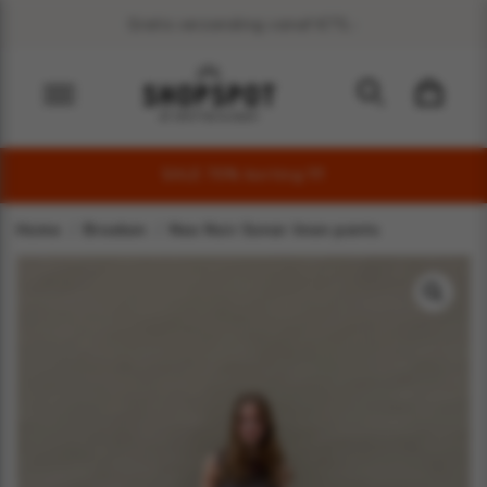
Veel duurzame merken
SALE 70% korting !!!!
Home
Broeken
Neo Noir Sonar linen pants