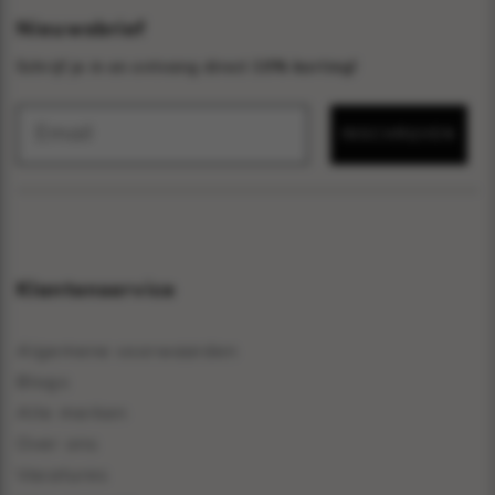
Nieuwsbrief
Schrijf je in en ontvang direct
10% korting!
INSCHRIJVEN
Klantenservice
Algemene voorwaarden
Blogs
Alle merken
Over ons
Vacatures