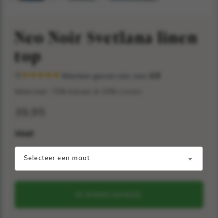
Neo Noir Svetlana linen
top
Klanten geven ons een
4,9
Materiaal: 70% Katoen & 30% Linnen
39,95
Maat
Selecteer een maat
IN WINKELMANDJE