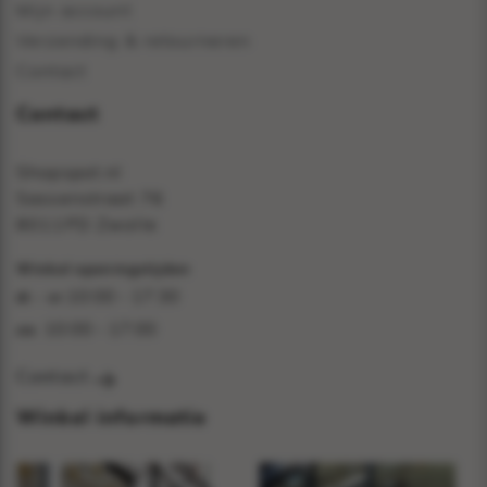
Mijn account
Verzending & retourneren
Contact
Contact
Shopspot.nl
Sassenstraat 76
8011PD Zwolle
Winkel openingstijden
10:00 - 17:30
di - vr:
10:00 - 17:00
za:
Contact
Winkel informatie