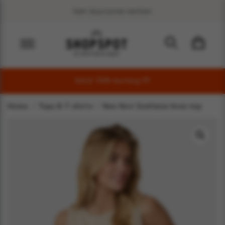
Veel duurzame merken
SALE 70% korting !!!!
Home
Tops & T-shirts
Neo Noir Svetlana linen top