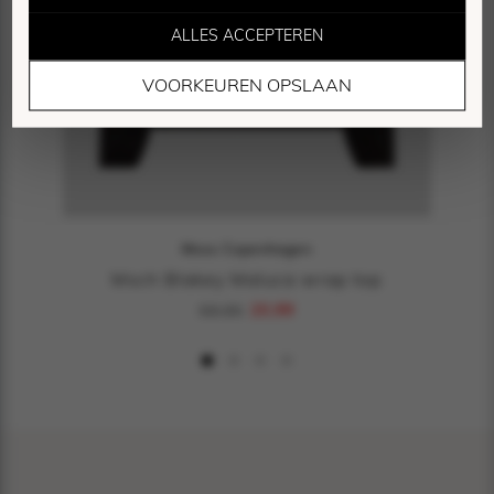
ALLES ACCEPTEREN
Marketing Cookies
VOORKEUREN OPSLAAN
Deze cookies worden gebruikt om bezoekers te
volgen en relevante advertenties te tonen.
Moss Copenhagen
Msch Blakey Maluca wrap top
69,95
20,99