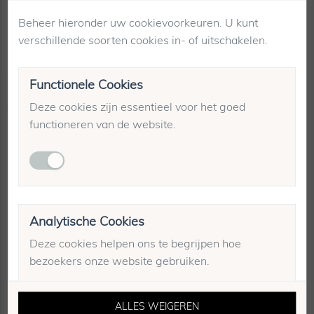
Winkelvoorraad
Beheer hieronder uw cookievoorkeuren. U kunt
Verzending & retourneren
verschillende soorten cookies in- of uitschakelen.
Functionele Cookies
Gerelateerde producten
Deze cookies zijn essentieel voor het goed
functioneren van de website.
-70%
Analytische Cookies
Deze cookies helpen ons te begrijpen hoe
bezoekers onze website gebruiken.
ALLES WEIGEREN