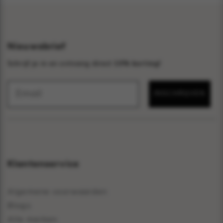
Nieuwsbrief
Schrijf je in en ontvang direct
10% korting!
INSCHRIJVEN
Klantenservice
Algemene voorwaarden
Blogs
Alle merken