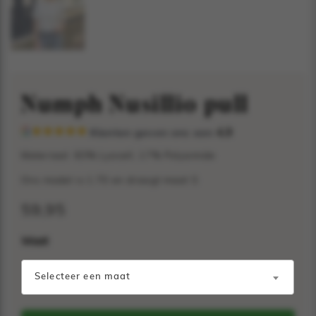
Numph Nusillio pull
Klanten geven ons een
4,9
Materiaal: 83% Lyocell, 17% Polyamide
Ons model is 1.70 en draagt maat S
59,95
Maat
Selecteer een maat