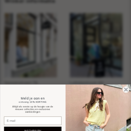
Winkel informatie
Sassenstraat 76,
Luttekestraat 44,
Zwolle
Zwolle
Meld je aan en
Sassy
Spøtted
ontvang
10% KORTING
Altijd als eerste op de hoogte van de
nieuwe collecties en exclusieve
aanbiedingen