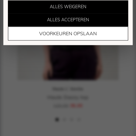
ALLES WEIGEREN
ALLES ACCEPTEREN
Marketing Cookies
VOORKEUREN OPSLAAN
Deze cookies worden gebruikt om bezoekers te
volgen en relevante advertenties te tonen.
Haute L' Amitie
Haute Dazzy top
120,00
36,00