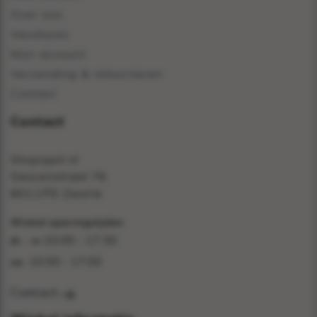
Over ons
Vacatures
Mijn account
Verzending & retourneren
Contact
Contact
Shopspot.nl
Sassenstraat 76
8011PD Zwolle
Winkel openingstijden
10:00 - 17:30
di - vr:
10:00 - 17:00
za:
Contact