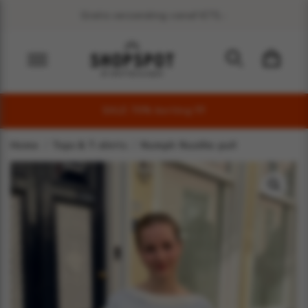
Veel duurzame merken
SALE 70% korting !!!!
Home
Tops & T-shirts
Numph Nusillio pull