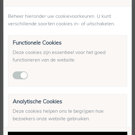
Maattabel
Winkelvoorraad
Beheer hieronder uw cookievoorkeuren. U kunt
verschillende soorten cookies in- of uitschakelen.
Verzending & retourneren
Functionele Cookies
Deze cookies zijn essentieel voor het goed
Gerelateerde producten
functioneren van de website.
-70%
Analytische Cookies
Deze cookies helpen ons te begrijpen hoe
bezoekers onze website gebruiken.