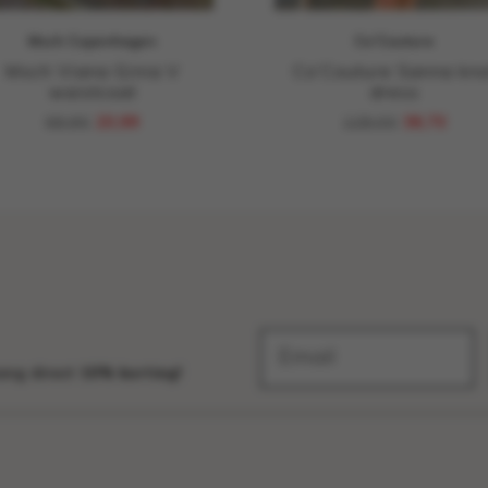
Msch Copenhagen
Co'Couture
Msch Viana Ginia V
Co’Couture Sanna kno
waistcoat
dress
69,95
20,99
129,00
38,70
vang direct
10% korting!