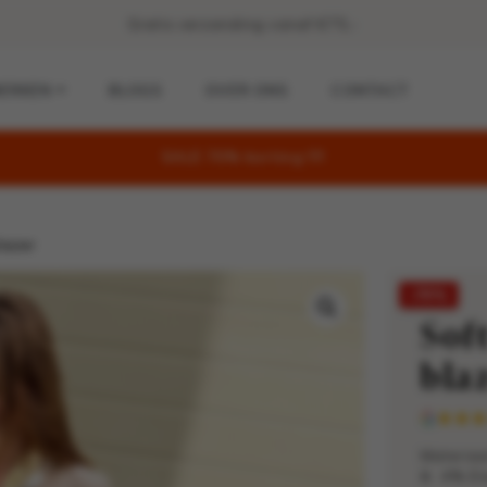
Gratis verzending vanaf €75,-
ERKEN
BLOGS
OVER ONS
CONTACT
SALE 70% korting !!!!
lazer
-70%
Sof
bla
Materiaa
& 4% El