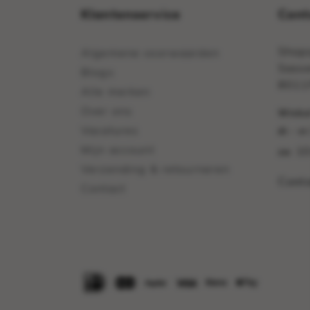
Klantenservice
Cont
Shops
Algemene voorwaarden
Sasse
Blogs
8011
Alle merken
Over ons
Winkel
Vacatures
di - vr
Mijn account
10
za:
Verzending & retourneren
Cont
Contact