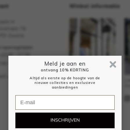
act
Winkel informatie
pot.nl
nstraat 76
PD Zwolle
 openingstijden
10:00 - 17:30
:
:00 - 17:00
Meld je aan en
ontvang
10% KORTING
act
Altijd als eerste op de hoogte van de
Sassenstraat 76,
Lu
nieuwe collecties en exclusieve
Zwolle
Zw
aanbiedingen
Sassy
INSCHRIJVEN