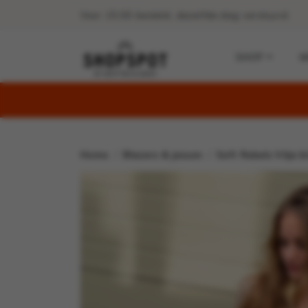
Voor 15:00 besteld, dezelfde dag verstuurd.
SHOP
M
Home
Blazers & jassen
Soft Rebels Vilja b