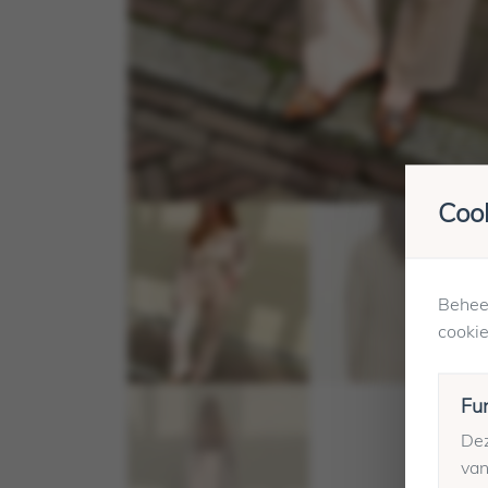
Cook
Beheer
cookie
Fu
Dez
van