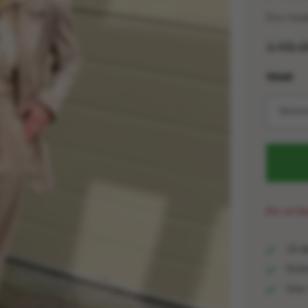
Ons mode
149,
Maat
Selec
Dit arti
14 da
Grati
Voor 