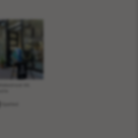
ttekestraat 44,
olle
Spøtted