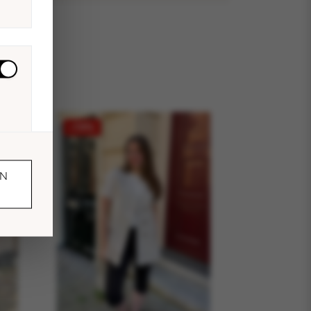
-70%
N