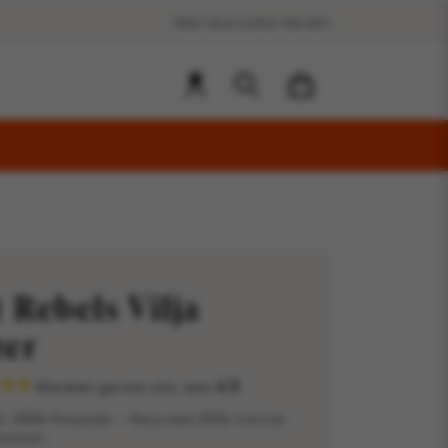
Veel duurzame merken
t Rebels Vilja
zer
Klanten geven ons een
4,9
l: 68% Polyester – Recycled 28% Viscose
astaan