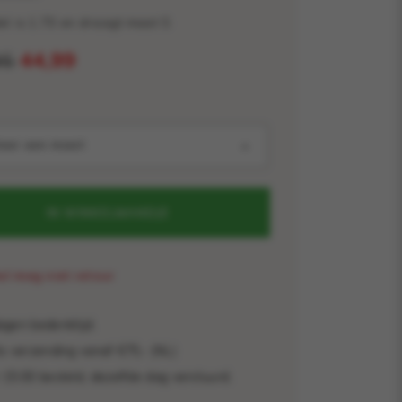
l is 1.70 en draagt maat S
95
44,99
teer een maat
IN WINKELMANDJE
kel mag niet retour
gen bedenktijd.
s verzending vanaf €75,- (NL)
15:00 besteld, dezelfde dag verstuurd.