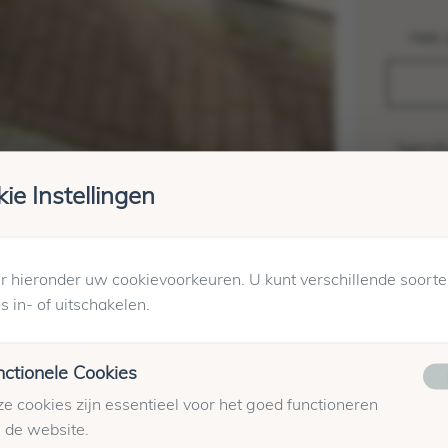
Heb 
Specif
ie Instellingen
Merk:
Kleur:
Artik
Op voo
 hieronder uw cookievoorkeuren. U kunt verschillende soort
Maatta
s in- of uitschakelen.
Winkel
Verzen
nctionele Cookies
e cookies zijn essentieel voor het goed functioneren
 de website.