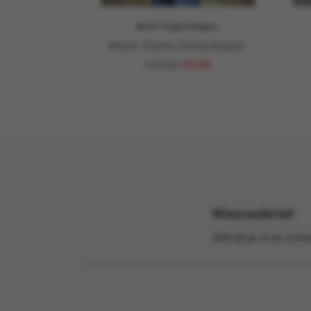
Msch Copenhagen
Msch Viana Ginia blazer
119,95
35,99
Nieuwsbrief
Schrijf je in en ont