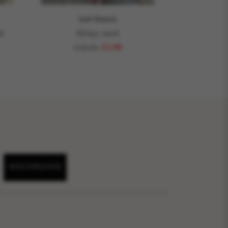
Soft Rebels
t
Elliey vest
109,95
32,99
INSCHRIJVEN