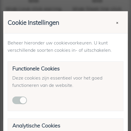
MIAB
MIAB
Miab Love click earring
Miab Sleek line click
earring
49,95
34,97
Cookie Instellingen
×
49,95
34,97
Beheer hieronder uw cookievoorkeuren. U kunt
-30%
-30%
verschillende soorten cookies in- of uitschakelen.
Functionele Cookies
Deze cookies zijn essentieel voor het goed
functioneren van de website.
Analytische Cookies
MIAB
MIAB