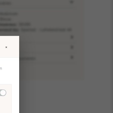
icaties
Modstrom
Blauw
elnummer:
59295
rraad bij:
Spotted - Luttekestraat 44
bel
×
voorraad
ding & retourneren
en