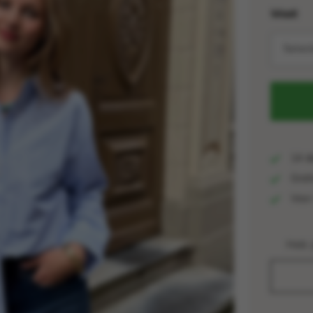
Maat
Selec
14 da
Grati
Voor 
Heb 