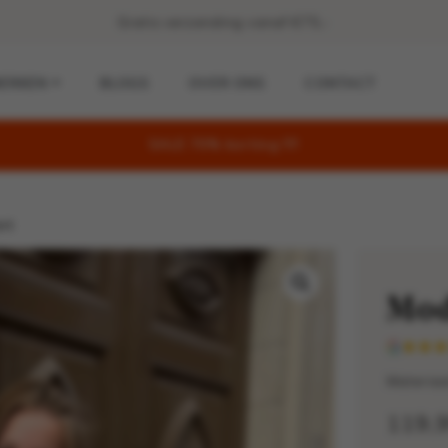
Gratis verzending vanaf €75,-
ERKEN
BLOGS
OVER ONS
CONTACT
SALE 70% korting !!!!
rt
Mod
Materiaa
119,