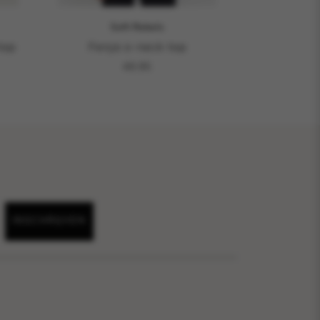
Soft Rebels
top
Fenja o-neck top
49,95
INSCHRIJVEN