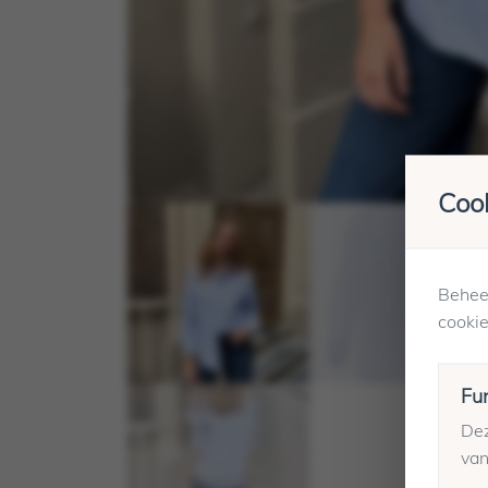
Cook
Beheer
cookie
Fu
Dez
van