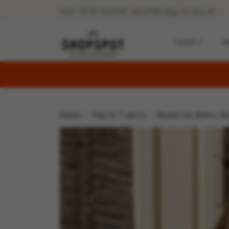
Voor 15:00 besteld, dezelfde dag verstuurd.
SHOP
M
Home
Tops & T-shirts
Modstrom Balou shi