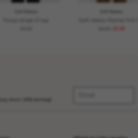
Soft Rebels
Soft Rebels
Fenja stripe O top
Soft rebels Rachel frill 
59,95
99,95
29,99
vang direct
10% korting!