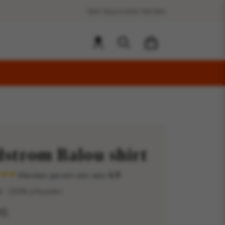
Veel duurzame merken
strom Balou shirt
Klanten geven ons een
4,9
l: 100% p0lyester
95