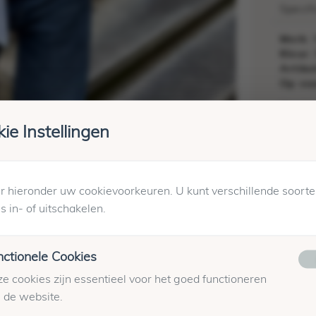
Specif
Merk:
Kleur:
Artik
Op voo
Maatta
ie Instellingen
Winkel
Verzen
 hieronder uw cookievoorkeuren. U kunt verschillende soort
s in- of uitschakelen.
nctionele Cookies
e cookies zijn essentieel voor het goed functioneren
 de website.