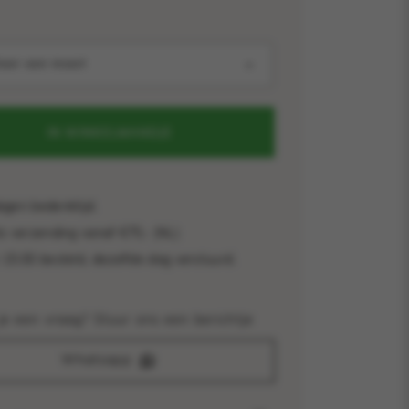
teer een maat
IN WINKELMANDJE
gen bedenktijd.
s verzending vanaf €75,- (NL)
15:00 besteld, dezelfde dag verstuurd.
je een vraag? Stuur ons een berichtje
Whatsapp