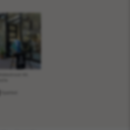
ttekestraat 44,
olle
Spøtted