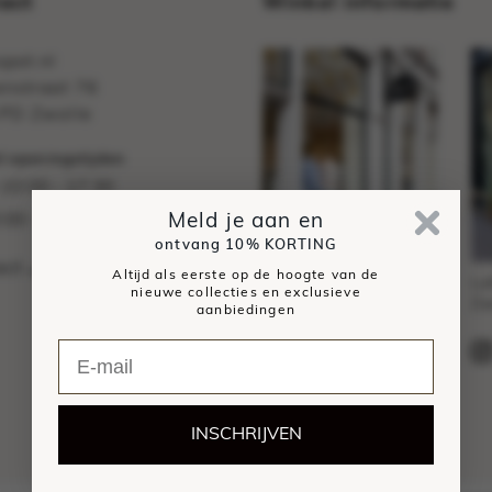
act
Winkel informatie
pot.nl
nstraat 76
PD Zwolle
 openingstijden
10:00 - 17:30
:
:00 - 17:00
Meld je aan en
ontvang
10% KORTING
act
Altijd als eerste op de hoogte van de
Sassenstraat 76,
Lu
nieuwe collecties en exclusieve
Zwolle
Zw
aanbiedingen
Sassy
INSCHRIJVEN