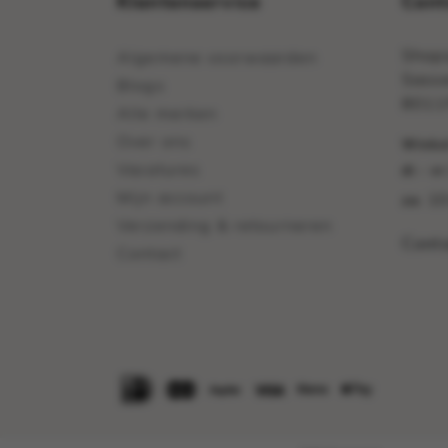
Klantenservice
Cont
Shops
Algemene voorwaarden
Sasse
Blogs
8011
Alle merken
Over ons
Winkel
Vacatures
di - vr
Mijn account
10
za:
Verzending & retourneren
Cont
Contact