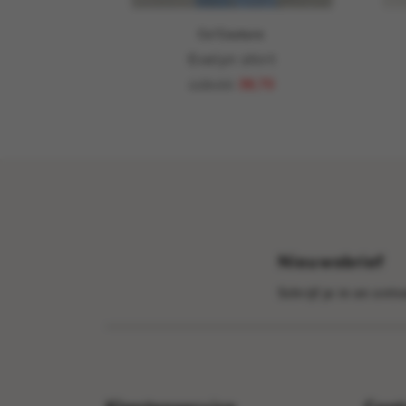
Co'Couture
Evelyn shirt
129,00
38,70
Nieuwsbrief
Schrijf je in en ont